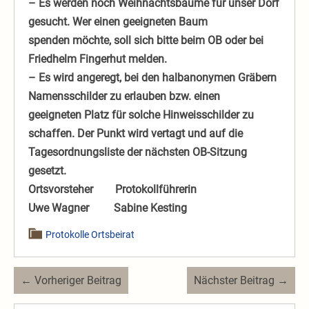
– Es werden noch Weihnachtsbäume für unser Dorf
gesucht. Wer einen geeigneten Baum
spenden möchte, soll sich bitte beim OB oder bei
Friedhelm Fingerhut melden.
– Es wird angeregt, bei den halbanonymen Gräbern
Namensschilder zu erlauben bzw. einen
geeigneten Platz für solche Hinweisschilder zu
schaffen. Der Punkt wird vertagt und auf die
Tagesordnungsliste der nächsten OB-Sitzung
gesetzt.
Ortsvorsteher Protokollführerin
Uwe Wagner Sabine Kesting
Protokolle Ortsbeirat
Beitragsnavigation
← Vorheriger Beitrag
Nächster Beitrag →