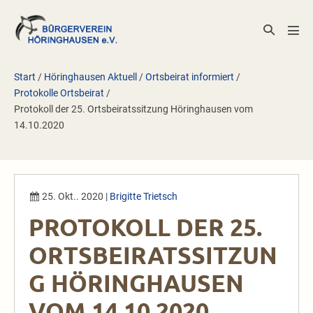
Zum
Inhalt
Suche-
Men
springen
Schalter
Scha
Start
/
Höringhausen Aktuell
/
Ortsbeirat informiert
/
Protokolle Ortsbeirat
/
Protokoll der 25. Ortsbeiratssitzung Höringhausen vom
14.10.2020
25. Okt.. 2020
|
Brigitte Trietsch
PROTOKOLL DER 25.
ORTSBEIRATSSITZUN
G HÖRINGHAUSEN
VOM 14.10.2020