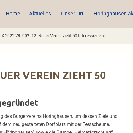
Home
Aktuelles
Unser Ort
Höringhausen ak
IX 2022 WLZ 02. 12. Neuer Verein zieht 50 Interessierte an
NEUER VEREIN ZIEHT 50
gegründet
ung des Bürgervereins Höringhausen, um dessen Ziele und
 dem neu gestalteten Dorfplatz mit der Festscheune,
für Höringhausen“ sowie die Gruppe „Heimatforschung“