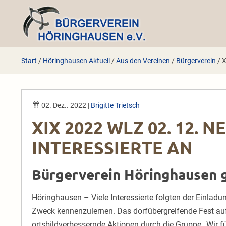
Zum
Inhalt
springen
Start
/
Höringhausen Aktuell
/
Aus den Vereinen
/
Bürgerverein
/
X
02. Dez.. 2022
|
Brigitte Trietsch
XIX 2022 WLZ 02. 12. 
INTERESSIERTE AN
Bürgerverein Höringhausen 
Höringhausen – Viele Interessierte folgten der Einlad
Zweck kennenzulernen. Das dorfübergreifende Fest auf
ortsbildverbessernde Aktionen durch die Gruppe „Wir 