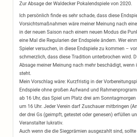
Zur Absage der Waldecker Pokalendspiele von 2020.
Ich persönlich finde es sehr schade, dass diese Endsp
Vorsichtsmaßnahmen wäre meiner Meinung nach eine A
in der neuen Saison nach einem neuen Modus die Punk
eine Mal die Regularien der Endspiele ändern. Wer ein
Spieler versuchen, in diese Endspiele zu kommen – vo
schmerzlich, dass diese Tradition unterbrochen wird. 
Absage meiner Meinung nach mehr beschädigt, wenn im
steht.
Mein Vorschlag wäre: Kurzfristig in der Vorbereitungspha
Endspiele ohne großen Aufwand und Rahmenprogramm
ab 16 Uhr, das Spiel um Platz drei am Sonntagmorge
um 16 Uhr. Jeder Verein darf Zuschauer mitbringen (Anz
der drei Gs (geimpft, getestet oder genesen) erfüllen 
Veranstalter lukrativ.
Auch wenn die die Siegprämien ausgezahlt sind, sollt