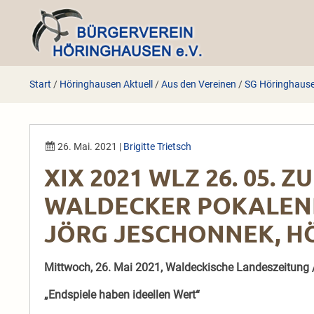
Zum
Inhalt
springen
Start
/
Höringhausen Aktuell
/
Aus den Vereinen
/
SG Höringhaus
26. Mai. 2021
|
Brigitte Trietsch
XIX 2021 WLZ 26. 05. 
WALDECKER POKALEND
JÖRG JESCHONNEK, 
Mittwoch, 26. Mai 2021, Waldeckische Landeszeitung 
„Endspiele haben ideellen Wert“