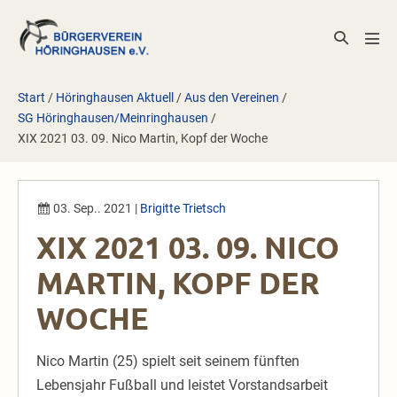
Zum
Inhalt
Suche-
Men
springen
Schalter
Scha
Start
/
Höringhausen Aktuell
/
Aus den Vereinen
/
SG Höringhausen/Meinringhausen
/
XIX 2021 03. 09. Nico Martin, Kopf der Woche
03. Sep.. 2021
|
Brigitte Trietsch
XIX 2021 03. 09. NICO
MARTIN, KOPF DER
WOCHE
Nico Martin (25) spielt seit seinem fünften
Lebensjahr Fußball und leistet Vorstandsarbeit