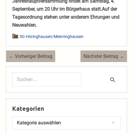
Jahreshauptversammlung findet am Samstag, 4.
September, um 20 Uhr im Bürgerhaus statt.Auf der
Tagesordnung stehen unter anderem Ehrungen und
Neuwahlen.
SG Höringhausen/Meinringhausen
Beitragsnavigation
← Vorheriger Beitrag
Nächster Beitrag →
Suchen
nach:
Kategorien
Kategorien