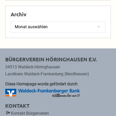
Archiv
Archiv
BÜRGERVEREIN HÖRINGHAUSEN E.V.
34513 Waldeck-Höringhausen
Landkreis Waldeck-Frankenberg (Nordhessen)
Diese Homepage wurde gefördert durch
KONTAKT
Kontakt Bürgerverein