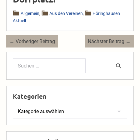
Allgemein
,
Aus den Vereinen
,
Höringhausen
Aktuell
Beitragsnavigation
← Vorheriger Beitrag
Nächster Beitrag →
Suchen
nach:
Kategorien
Kategorien