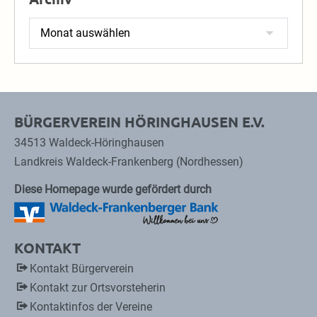
Archiv
BÜRGERVEREIN HÖRINGHAUSEN E.V.
34513 Waldeck-Höringhausen
Landkreis Waldeck-Frankenberg (Nordhessen)
Diese Homepage wurde gefördert durch
KONTAKT
Kontakt Bürgerverein
Kontakt zur Ortsvorsteherin
Kontaktinfos der Vereine