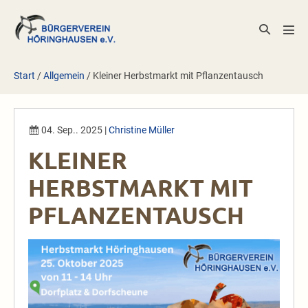
Zum
Inhalt
Suche-
Men
springen
Schalter
Scha
Start
/
Allgemein
/
Kleiner Herbstmarkt mit Pflanzentausch
04. Sep.. 2025
|
Christine Müller
KLEINER
HERBSTMARKT MIT
PFLANZENTAUSCH