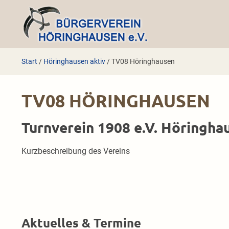
Zum
Inhalt
springen
Start
/
Höringhausen aktiv
/
TV08 Höringhausen
TV08 HÖRINGHAUSEN
Turnverein 1908 e.V. Höringha
Kurzbeschreibung des Vereins
Aktuelles & Termine