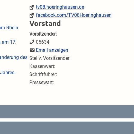
tv08.hoeringhausen.de
facebook.com/TV08Hoeringhausen
Vorstand
 am Rhein
Vorsitzender:
n am 17.
05634
anderung des
Stellv. Vorsitzender:
Kassenwart:
Jahres-
Schriftführer:
Pressewart: