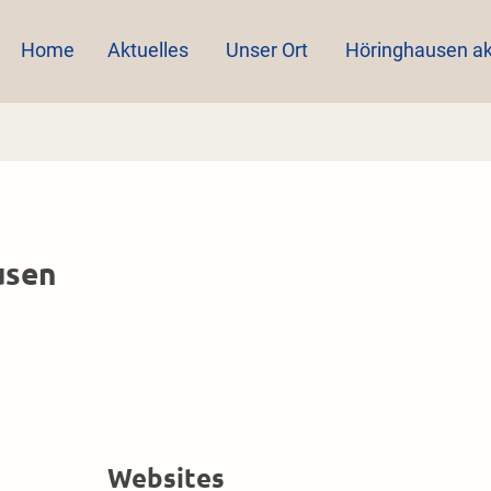
Home
Aktuelles
Unser Ort
Höringhausen ak
usen
Websites