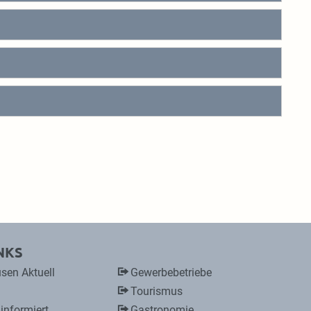
NKS
sen Aktuell
Gewerbebetriebe
Tourismus
 informiert
Gastronomie