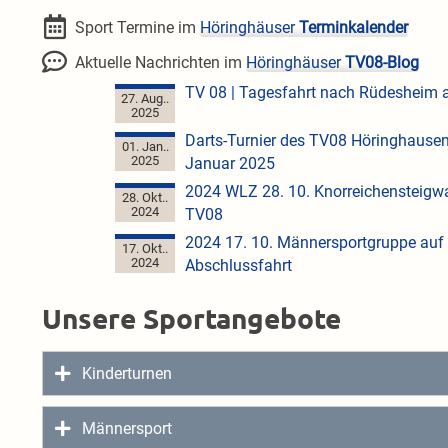
Sport Termine im
Höringhäuser
Terminkalender
Aktuelle Nachrichten im
Höringhäuser
TV08-Blog
TV 08 | Tagesfahrt nach Rüdesheim
27. Aug..
2025
Darts-Turnier des TV08 Höringhause
01. Jan..
2025
Januar 2025
2024 WLZ 28. 10. Knorreichensteigw
28. Okt..
2024
TV08
2024 17. 10. Männersportgruppe auf 
17. Okt..
2024
Abschlussfahrt
Unsere Sportangebote
Kinderturnen
Kinderturnen
Männersport