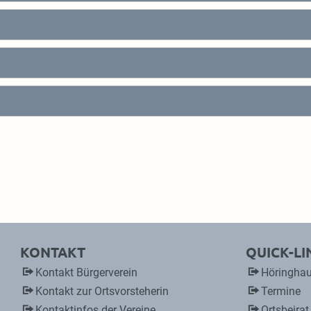
KONTAKT
QUICK-LI
Kontakt Bürgerverein
Höringhau
Kontakt zur Ortsvorsteherin
Termine
Kontaktinfos der Vereine
Ortsbeirat