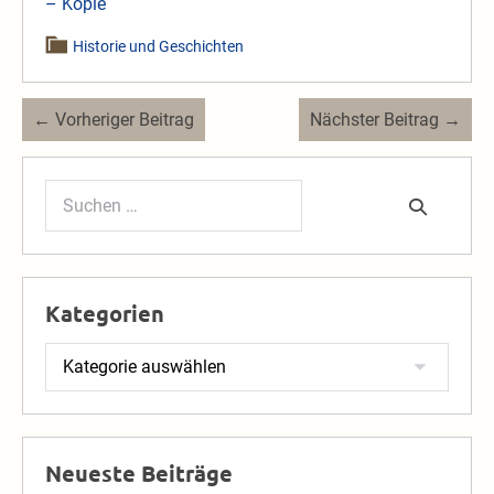
– Kopie
Historie und Geschichten
Beitragsnavigation
← Vorheriger Beitrag
Nächster Beitrag →
Suchen
nach:
Kategorien
Kategorien
Neueste Beiträge