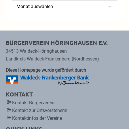
Archiv
BÜRGERVEREIN HÖRINGHAUSEN E.V.
34513 Waldeck-Höringhausen
Landkreis Waldeck-Frankenberg (Nordhessen)
Diese Homepage wurde gefördert durch
KONTAKT
Kontakt Bürgerverein
Kontakt zur Ortsvorsteherin
Kontaktinfos der Vereine
QUICK-LINKS