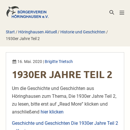
Zum
Inhalt
Suche-
Men
springen
Schalter
Scha
Start
/
Höringhausen Aktuell
/
Historie und Geschichten
/
1930er Jahre Teil 2
16. Mai. 2020
|
Brigitte Trietsch
1930ER JAHRE TEIL 2
Um die Geschichte und Geschichten aus
Höringhausen zum Thema, Die 1930er Jahre Teil 2,
zu lesen, bitte erst auf „Read More“ klicken und
anschließend
hier klicken
Geschichte und Geschichten Die 1930er Jahre Teil 2