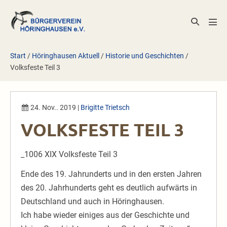
Zum
Inhalt
Suche-
Men
springen
Schalter
Scha
Start
/
Höringhausen Aktuell
/
Historie und Geschichten
/
Volksfeste Teil 3
24. Nov.. 2019
|
Brigitte Trietsch
VOLKSFESTE TEIL 3
_1006 XIX Volksfeste Teil 3
Ende des 19. Jahrunderts und in den ersten Jahren
des 20. Jahrhunderts geht es deutlich aufwärts in
Deutschland und auch in Höringhausen.
Ich habe wieder einiges aus der Geschichte und