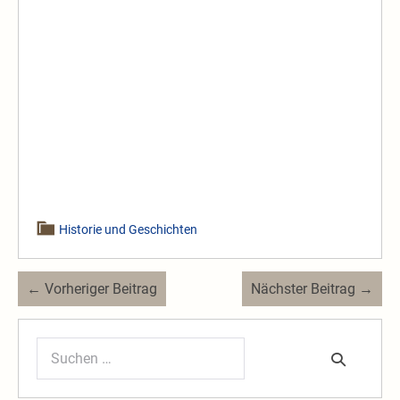
Historie und Geschichten
Beitragsnavigation
← Vorheriger Beitrag
Nächster Beitrag →
Suchen
nach: