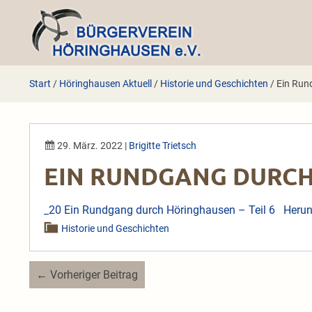
Zum
Inhalt
springen
Start
/
Höringhausen Aktuell
/
Historie und Geschichten
/
Ein Rund
29. März. 2022
|
Brigitte Trietsch
EIN RUNDGANG DURCH 
_20 Ein Rundgang durch Höringhausen – Teil 6
Herun
Historie und Geschichten
Beitragsnavigation
← Vorheriger Beitrag