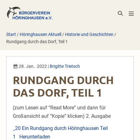
Zum
Inhalt
Suche-
Men
springen
Schalter
Scha
Start
/
Höringhausen Aktuell
/
Historie und Geschichten
/
Rundgang durch das Dorf, Teil 1
28. Jan.. 2022
|
Brigitte Trietsch
RUNDGANG DURCH
DAS DORF, TEIL 1
(zum Lesen auf “Read More” und dann für
Großansicht auf “Kopie” klicken) 2. Ausgabe
_20 Ein Rundgang durch Höringhausen Teil
1
Herunterladen