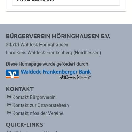
BÜRGERVEREIN HÖRINGHAUSEN E.V.
34513 Waldeck-Höringhausen
Landkreis Waldeck-Frankenberg (Nordhessen)
Diese Homepage wurde gefördert durch
KONTAKT
Kontakt Bürgerverein
Kontakt zur Ortsvorsteherin
Kontaktinfos der Vereine
QUICK-LINKS