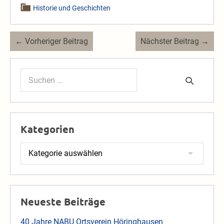
Historie und Geschichten
Beitragsnavigation
← Vorheriger Beitrag
Nächster Beitrag →
Suchen
nach:
Kategorien
Kategorien
Neueste Beiträge
40 Jahre NABU Ortsverein Höringhausen