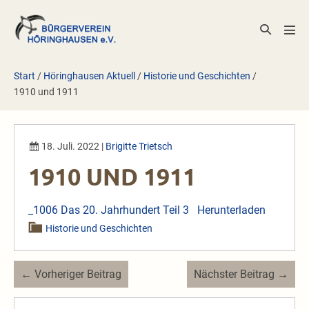
Zum
Inhalt
Suche-
Men
springen
Schalter
Scha
Start
/
Höringhausen Aktuell
/
Historie und Geschichten
/
1910 und 1911
18. Juli. 2022
|
Brigitte Trietsch
1910 UND 1911
_1006 Das 20. Jahrhundert Teil 3
Herunterladen
Historie und Geschichten
Beitragsnavigation
← Vorheriger Beitrag
Nächster Beitrag →