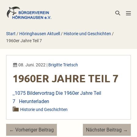
Zum
Inhalt
Suche-
Men
springen
Schalter
Scha
Start
/
Höringhausen Aktuell
/
Historie und Geschichten
/
1960er Jahre Teil 7
08. Juni. 2022
|
Brigitte Trietsch
1960ER JAHRE TEIL 7
_1075 Bildervortrag Die 1960er Jahre Teil
7
Herunterladen
Historie und Geschichten
Beitragsnavigation
← Vorheriger Beitrag
Nächster Beitrag →