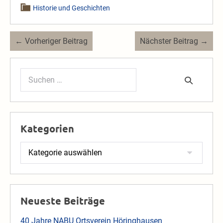
Historie und Geschichten
Beitragsnavigation
← Vorheriger Beitrag
Nächster Beitrag →
Suchen
nach:
Kategorien
Kategorien
Neueste Beiträge
40 Jahre NABU Ortsverein Höringhausen