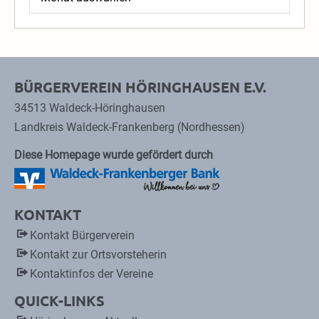
BÜRGERVEREIN HÖRINGHAUSEN E.V.
34513 Waldeck-Höringhausen
Landkreis Waldeck-Frankenberg (Nordhessen)
Diese Homepage wurde gefördert durch
KONTAKT
Kontakt Bürgerverein
Kontakt zur Ortsvorsteherin
Kontaktinfos der Vereine
QUICK-LINKS