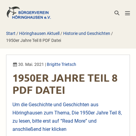
Zum
Inhalt
Suche-
Men
springen
Schalter
Scha
Start
/
Höringhausen Aktuell
/
Historie und Geschichten
/
1950er Jahre Teil 8 PDF Datei
30. Mai. 2021
|
Brigitte Trietsch
1950ER JAHRE TEIL 8
PDF DATEI
Um die Geschichte und Geschichten aus
Höringhausen zum Thema, Die 1950er Jahre Teil 8,
zu lesen, bitte erst auf “Read More” und
anschließend
hier klicken