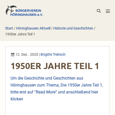
Zum
Inhalt
Suche-
Men
springen
Schalter
Scha
Start
/
Höringhausen Aktuell
/
Historie und Geschichten
/
1950er Jahre Teil 1
12. Dez.. 2020
|
Brigitte Trietsch
1950ER JAHRE TEIL 1
Um die Geschichte und Geschichten aus
Höringhausen zum Thema, Die 1950er Jahre Teil 1,
bitte erst auf “Read More” und anschließend
hier
klicken