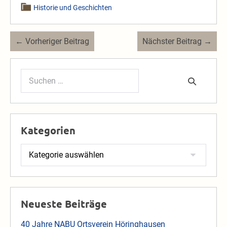
Historie und Geschichten
Beitragsnavigation
← Vorheriger Beitrag
Nächster Beitrag →
Suchen
nach:
Kategorien
Kategorien
Neueste Beiträge
40 Jahre NABU Ortsverein Höringhausen