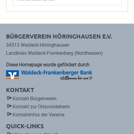
BÜRGERVEREIN HÖRINGHAUSEN E.V.
34513 Waldeck-Höringhausen
Landkreis Waldeck-Frankenberg (Nordhessen)
Diese Homepage wurde gefördert durch
KONTAKT
Kontakt Bürgerverein
Kontakt zur Ortsvorsteherin
Kontaktinfos der Vereine
QUICK-LINKS