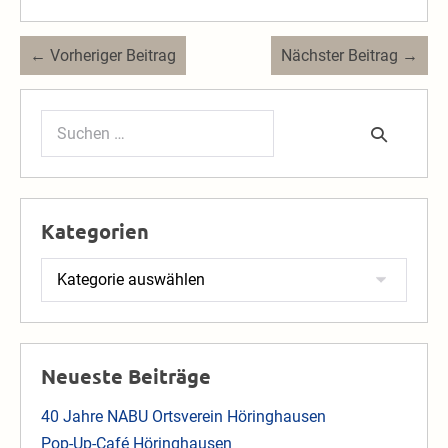
Beitragsnavigation
← Vorheriger Beitrag
Nächster Beitrag →
Suchen
nach:
Kategorien
Kategorien
Neueste Beiträge
40 Jahre NABU Ortsverein Höringhausen
Pop-Up-Café Höringhausen