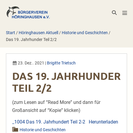
Zum
Inhalt
Suche-
Men
springen
Schalter
Scha
Start
/
Höringhausen Aktuell
/
Historie und Geschichten
/
Das 19. Jahrhunder Teil 2/2
23. Dez.. 2021
|
Brigitte Trietsch
DAS 19. JAHRHUNDER
TEIL 2/2
(zum Lesen auf “Read More” und dann für
Großansicht auf “Kopie” klicken)
_1004 Das 19. Jahrhundert Teil 2-2
Herunterladen
Historie und Geschichten