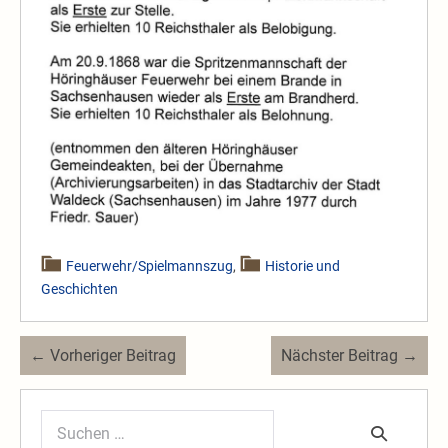
Feuerwehr/Spielmannszug
,
Historie und
Geschichten
Beitragsnavigation
← Vorheriger Beitrag
Nächster Beitrag →
Suchen