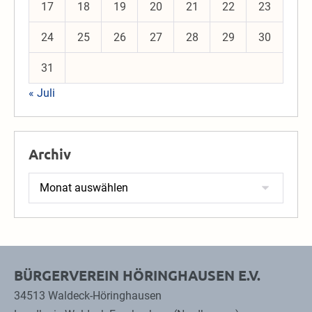
17
18
19
20
21
22
23
24
25
26
27
28
29
30
31
« Juli
Archiv
Archiv
BÜRGERVEREIN HÖRINGHAUSEN E.V.
34513 Waldeck-Höringhausen