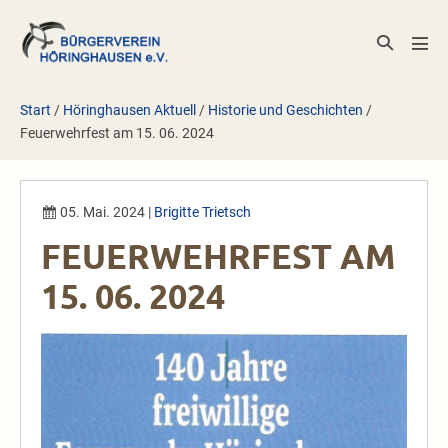
Zum
Inhalt
Suche-
Men
springen
Schalter
Scha
Start
/
Höringhausen Aktuell
/
Historie und Geschichten
/
Feuerwehrfest am 15. 06. 2024
05. Mai. 2024
|
Brigitte Trietsch
FEUERWEHRFEST AM
15. 06. 2024