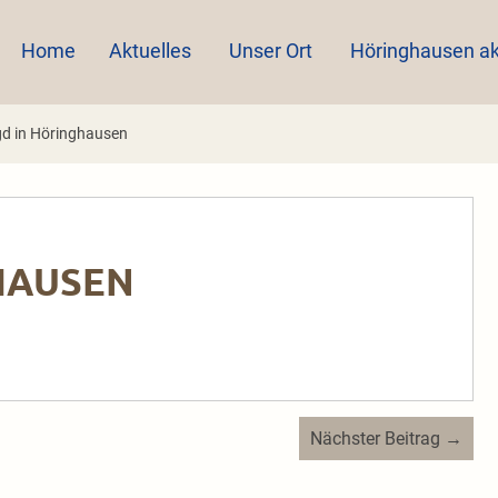
Home
Aktuelles
Unser Ort
Höringhausen ak
gd in Höringhausen
HAUSEN
Nächster Beitrag →