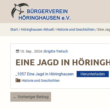
Zum
Inhalt
springen
Start
/
Höringhausen Aktuell
/
Historie und Geschichten
/
Eine Ja
10. Sep.. 2024
|
Brigitte Trietsch
EINE JAGD IN HÖRING
_1057 Eine Jagd in Höringhausen
Herunterladen
Historie und Geschichten
Beitragsnavigation
← Vorheriger Beitrag