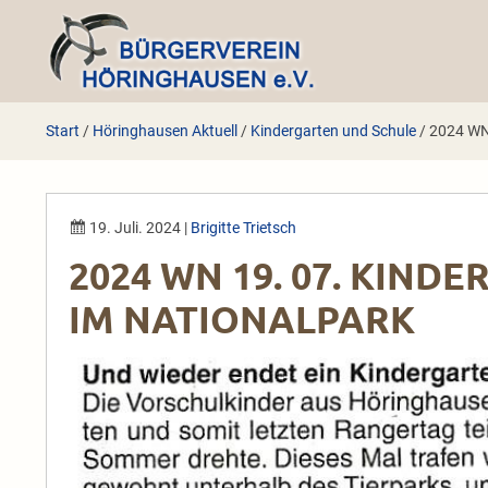
Zum
Inhalt
springen
Start
/
Höringhausen Aktuell
/
Kindergarten und Schule
/
2024 WN 
19. Juli. 2024
|
Brigitte Trietsch
2024 WN 19. 07. KIN
IM NATIONALPARK