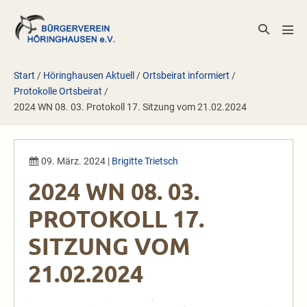
Zum
Inhalt
Suche-
Men
springen
Schalter
Scha
Start
/
Höringhausen Aktuell
/
Ortsbeirat informiert
/
Protokolle Ortsbeirat
/
2024 WN 08. 03. Protokoll 17. Sitzung vom 21.02.2024
09. März. 2024
|
Brigitte Trietsch
2024 WN 08. 03.
PROTOKOLL 17.
SITZUNG VOM
21.02.2024