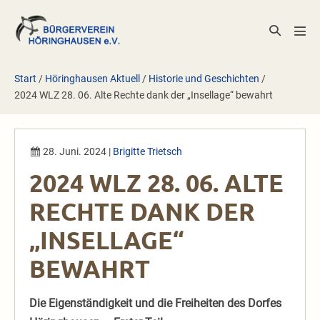
Zum
Inhalt
Suche-
Men
springen
Schalter
Scha
Start
/
Höringhausen Aktuell
/
Historie und Geschichten
/
2024 WLZ 28. 06. Alte Rechte dank der „Insellage“ bewahrt
28. Juni. 2024
|
Brigitte Trietsch
2024 WLZ 28. 06. ALTE
RECHTE DANK DER
„INSELLAGE“
BEWAHRT
Die Eigenständigkeit und die Freiheiten des Dorfes