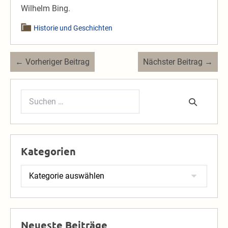
Wilhelm Bing.
Historie und Geschichten
Beitragsnavigation
← Vorheriger Beitrag
Nächster Beitrag →
Suchen
nach:
Kategorien
Kategorien
Neueste Beiträge