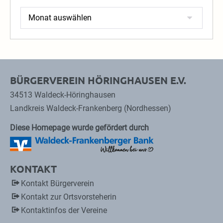
Archiv
BÜRGERVEREIN HÖRINGHAUSEN E.V.
34513 Waldeck-Höringhausen
Landkreis Waldeck-Frankenberg (Nordhessen)
Diese Homepage wurde gefördert durch
KONTAKT
Kontakt Bürgerverein
Kontakt zur Ortsvorsteherin
Kontaktinfos der Vereine