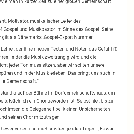
, wie man in kurzer Zeit zu einer großen Gemeinschaft
t, Motivator, musikalischer Leiter des
 of Gospel und Musikpastor im Sinne des Gospel. Seine
 gilt als Dänemarks ‚Gospel-Export Nummer 1’.
 Lehrer, der ihnen neben Texten und Noten das Gefühl für
hren, in der die Musik zweitrangig wird und die
cht jeder Ton muss sitzen, aber wir sollten unsere
üren und in der Musik erleben. Das bringt uns auch in
lle Gemeinschaft.“
llständig auf der Bühne im Dorfgemeinschaftshaus, um
 tatsächlich ein Chor geworden ist. Selbst hier, bis zur
ochimsen die Gelegenheit bei kleinen Unsicherheiten
nd seinen Chor mitzutragen.
den bewegenden und auch anstrengenden Tagen. „Es war