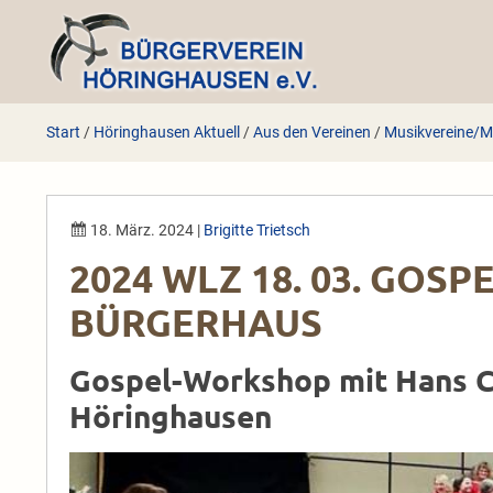
Zum
Inhalt
springen
Start
/
Höringhausen Aktuell
/
Aus den Vereinen
/
Musikvereine/M
18. März. 2024
|
Brigitte Trietsch
2024 WLZ 18. 03. GOS
BÜRGERHAUS
Gospel-Workshop mit Hans Ch
Höringhausen