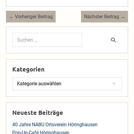
Beitragsnavigation
← Vorheriger Beitrag
Nächster Beitrag →
Suchen
nach:
Kategorien
Kategorien
Neueste Beiträge
40 Jahre NABU Ortsverein Höringhausen
Pop-Up-Café Höringhausen