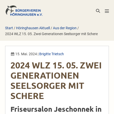
Zum
Inhalt
Suche-
Men
springen
Schalter
Scha
Start
/
Höringhausen Aktuell
/
Aus der Region
/
2024 WLZ 15. 05. Zwei Generationen Seelsorger mit Schere
15. Mai. 2024
|
Brigitte Trietsch
2024 WLZ 15. 05. ZWEI
GENERATIONEN
SEELSORGER MIT
SCHERE
Friseursalon Jeschonnek in