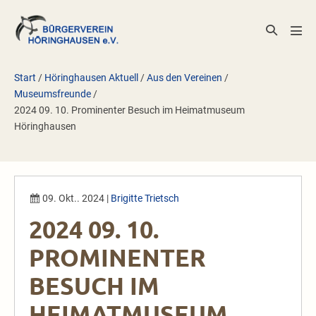
Zum
Inhalt
Suche-
Men
springen
Schalter
Scha
Start
/
Höringhausen Aktuell
/
Aus den Vereinen
/
Museumsfreunde
/
2024 09. 10. Prominenter Besuch im Heimatmuseum
Höringhausen
09. Okt.. 2024
|
Brigitte Trietsch
2024 09. 10.
PROMINENTER
BESUCH IM
HEIMATMUSEUM