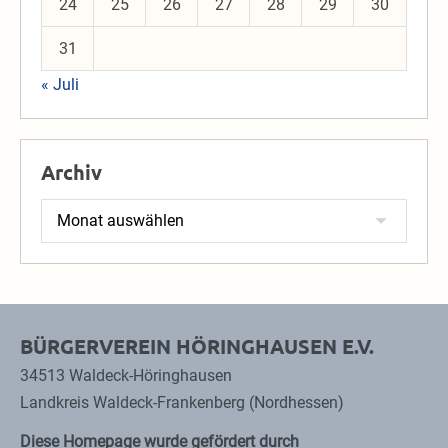
24
25
26
27
28
29
30
31
« Juli
Archiv
Archiv
BÜRGERVEREIN HÖRINGHAUSEN E.V.
34513 Waldeck-Höringhausen
Landkreis Waldeck-Frankenberg (Nordhessen)
Diese Homepage wurde gefördert durch