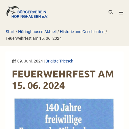
Zum
Inhalt
Suche-
Men
springen
Schalter
Scha
Start
/
Höringhausen Aktuell
/
Historie und Geschichten
/
Feuerwehrfest am 15. 06. 2024
09. Juni. 2024
|
Brigitte Trietsch
FEUERWEHRFEST AM
15. 06. 2024