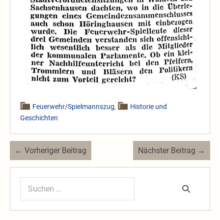
Feuerwehr/Spielmannszug
,
Historie und
Geschichten
Beitragsnavigation
← Vorheriger Beitrag
Nächster Beitrag →
Suchen
nach: