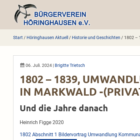
Zum
Inhalt
springen
Start
/
Höringhausen Aktuell
/
Historie und Geschichten
/
1802 – 
06. Juli. 2024
|
Brigitte Trietsch
1802 – 1839, UMWAN
IN MARKWALD -(PRIVA
Und die Jahre danach
Heinrich Figge 2020
1802 Abschnitt 1 Bildervortrag Umwandlung Kommunal