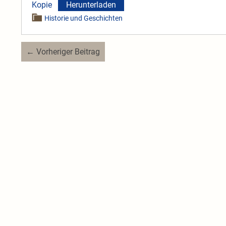
Kopie
Herunterladen
Historie und Geschichten
Beitragsnavigation
← Vorheriger Beitrag