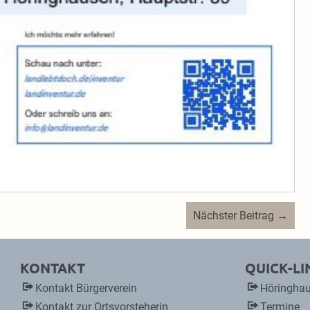
Nächster Beitrag →
KONTAKT
QUICK-LI
Kontakt Bürgerverein
Höringhau
Kontakt zur Ortsvorsteherin
Termine