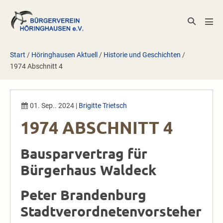
Zum
Inhalt
Suche-
Men
springen
Schalter
Scha
Start
/
Höringhausen Aktuell
/
Historie und Geschichten
/
1974 Abschnitt 4
01. Sep.. 2024
|
Brigitte Trietsch
1974 ABSCHNITT 4
Bausparvertrag für
Bürgerhaus Waldeck
Peter Brandenburg
Stadtverordnetenvorsteher