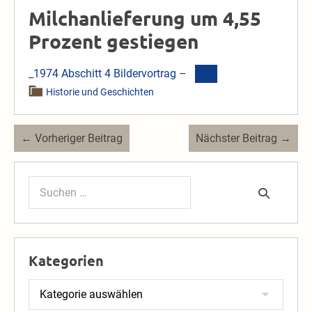
Milchanlieferung um 4,55
Prozent gestiegen
_1974 Abschitt 4 Bildervortrag –
Historie und Geschichten
Beitragsnavigation
← Vorheriger Beitrag
Nächster Beitrag →
Suchen
nach:
Kategorien
Kategorien