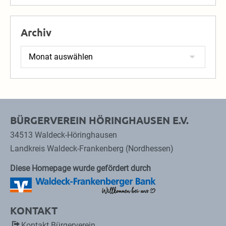
Archiv
Archiv
BÜRGERVEREIN HÖRINGHAUSEN E.V.
34513 Waldeck-Höringhausen
Landkreis Waldeck-Frankenberg (Nordhessen)
Diese Homepage wurde gefördert durch
KONTAKT
Kontakt Bürgerverein