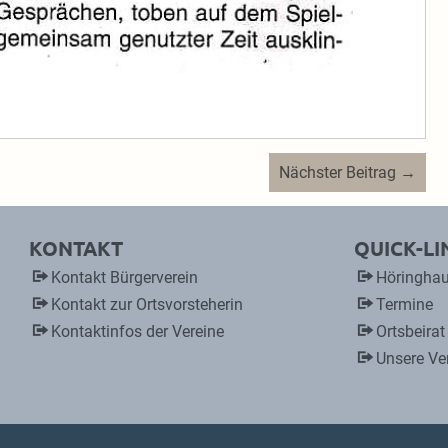
Nächster Beitrag →
KONTAKT
QUICK-LI
Kontakt Bürgerverein
Höringhau
Kontakt zur Ortsvorsteherin
Termine
Kontaktinfos der Vereine
Ortsbeirat
Unsere Ve