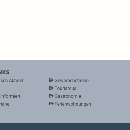
NKS
sen Aktuell
Gewerbebetriebe
Tourismus
 informiert
Gastronomie
reine
Ferienwohnungen