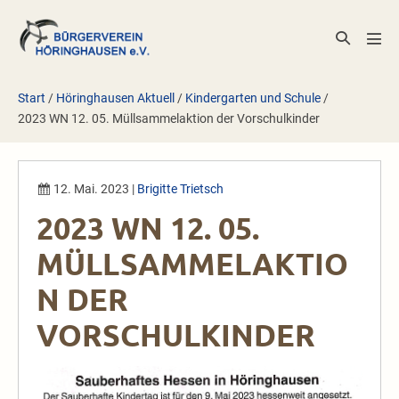
Zum
Inhalt
Suche-
Men
springen
Schalter
Scha
Start
/
Höringhausen Aktuell
/
Kindergarten und Schule
/
2023 WN 12. 05. Müllsammelaktion der Vorschulkinder
12. Mai. 2023
|
Brigitte Trietsch
2023 WN 12. 05.
MÜLLSAMMELAKTIO
N DER
VORSCHULKINDER