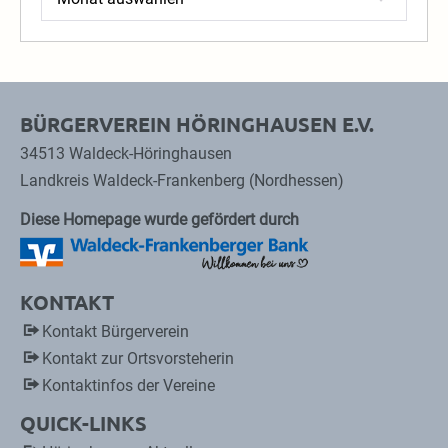
BÜRGERVEREIN HÖRINGHAUSEN E.V.
34513 Waldeck-Höringhausen
Landkreis Waldeck-Frankenberg (Nordhessen)
Diese Homepage wurde gefördert durch
KONTAKT
Kontakt Bürgerverein
Kontakt zur Ortsvorsteherin
Kontaktinfos der Vereine
QUICK-LINKS