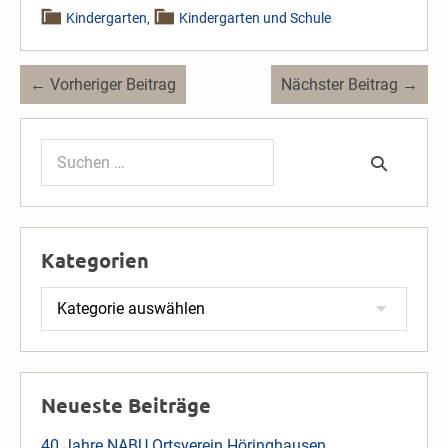
Kindergarten
,
Kindergarten und Schule
Beitragsnavigation
← Vorheriger Beitrag
Nächster Beitrag →
Suchen
nach:
Kategorien
Kategorien
Neueste Beiträge
40 Jahre NABU Ortsverein Höringhausen