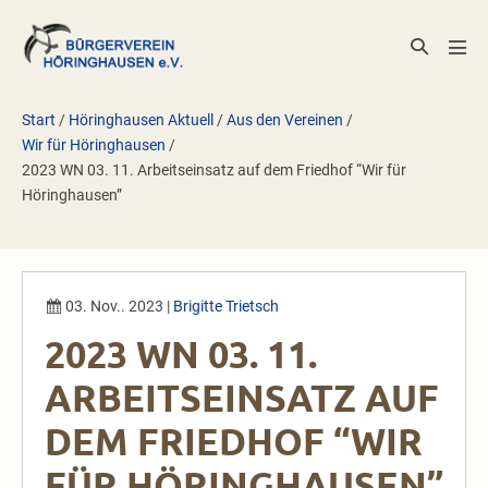
Zum
Inhalt
Suche-
Men
springen
Schalter
Scha
Start
/
Höringhausen Aktuell
/
Aus den Vereinen
/
Wir für Höringhausen
/
2023 WN 03. 11. Arbeitseinsatz auf dem Friedhof “Wir für
Höringhausen”
03. Nov.. 2023
|
Brigitte Trietsch
2023 WN 03. 11.
ARBEITSEINSATZ AUF
DEM FRIEDHOF “WIR
FÜR HÖRINGHAUSEN”