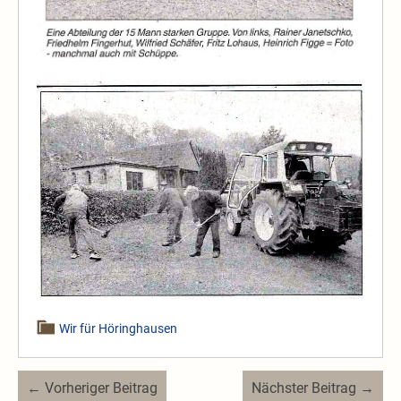
Wir für Höringhausen
Beitragsnavigation
← Vorheriger Beitrag
Nächster Beitrag →