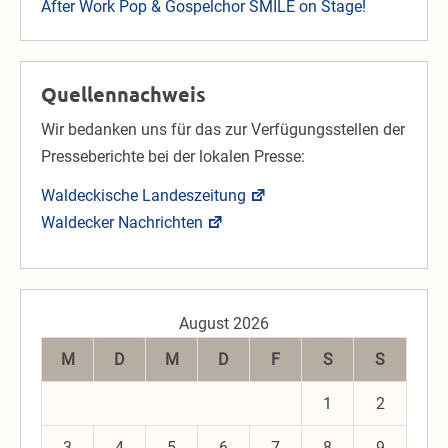
After Work Pop & Gospelchor SMILE on Stage!
Quellennachweis
Wir bedanken uns für das zur Verfügungsstellen der
Presseberichte bei der lokalen Presse:
Waldeckische Landeszeitung
Waldecker Nachrichten
August 2026
M
D
M
D
F
S
S
1
2
3
4
5
6
7
8
9