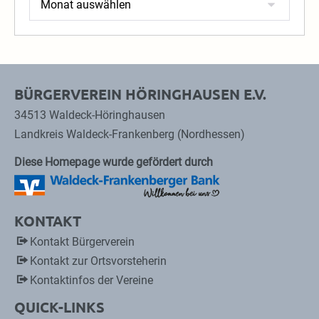
BÜRGERVEREIN HÖRINGHAUSEN E.V.
34513 Waldeck-Höringhausen
Landkreis Waldeck-Frankenberg (Nordhessen)
Diese Homepage wurde gefördert durch
KONTAKT
Kontakt Bürgerverein
Kontakt zur Ortsvorsteherin
Kontaktinfos der Vereine
QUICK-LINKS