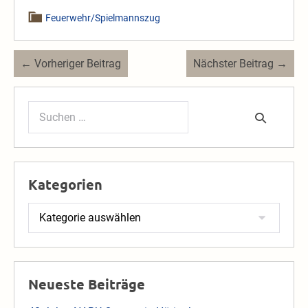
Feuerwehr/Spielmannszug
Beitragsnavigation
← Vorheriger Beitrag
Nächster Beitrag →
Suchen
nach:
Kategorien
Kategorien
Neueste Beiträge