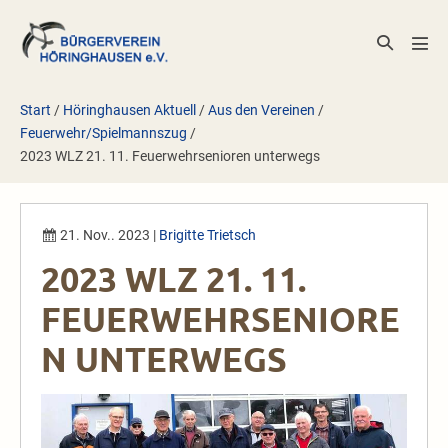
Zum
Inhalt
Suche-
Men
springen
Schalter
Scha
Start
/
Höringhausen Aktuell
/
Aus den Vereinen
/
Feuerwehr/Spielmannszug
/
2023 WLZ 21. 11. Feuerwehrsenioren unterwegs
21. Nov.. 2023
|
Brigitte Trietsch
2023 WLZ 21. 11.
FEUERWEHRSENIORE
N UNTERWEGS