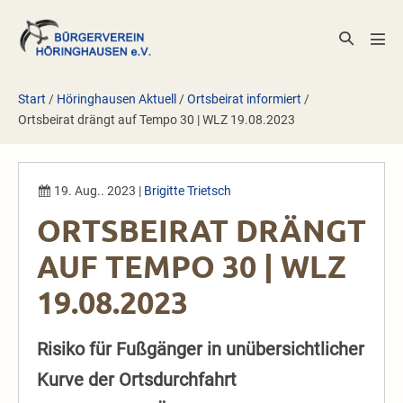
Zum
Inhalt
Suche-
Men
springen
Schalter
Scha
Start
/
Höringhausen Aktuell
/
Ortsbeirat informiert
/
Ortsbeirat drängt auf Tempo 30 | WLZ 19.08.2023
19. Aug.. 2023
|
Brigitte Trietsch
ORTSBEIRAT DRÄNGT
AUF TEMPO 30 | WLZ
19.08.2023
Risiko für Fußgänger in unübersichtlicher
Kurve der Ortsdurchfahrt