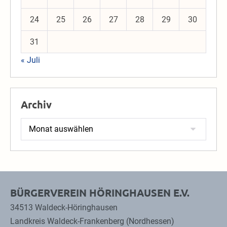
24
25
26
27
28
29
30
31
« Juli
Archiv
Archiv
BÜRGERVEREIN HÖRINGHAUSEN E.V.
34513 Waldeck-Höringhausen
Landkreis Waldeck-Frankenberg (Nordhessen)