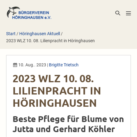
Zum
Inhalt
Suche-
Men
springen
Schalter
Scha
Start
/
Höringhausen Aktuell
/
2023 WLZ 10. 08. Lilienpracht in Höringhausen
10. Aug.. 2023
|
Brigitte Trietsch
2023 WLZ 10. 08.
LILIENPRACHT IN
HÖRINGHAUSEN
Beste Pflege für Blume von
Jutta und Gerhard Köhler