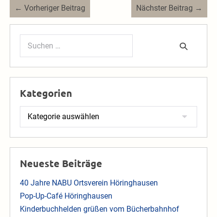
Beitragsnavigation
← Vorheriger Beitrag
Nächster Beitrag →
Suchen
nach:
Kategorien
Kategorien
Neueste Beiträge
40 Jahre NABU Ortsverein Höringhausen
Pop-Up-Café Höringhausen
Kinderbuchhelden grüßen vom Bücherbahnhof