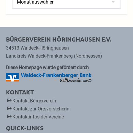
BÜRGERVEREIN HÖRINGHAUSEN E.V.
34513 Waldeck-Höringhausen
Landkreis Waldeck-Frankenberg (Nordhessen)
Diese Homepage wurde gefördert durch
KONTAKT
Kontakt Bürgerverein
Kontakt zur Ortsvorsteherin
Kontaktinfos der Vereine
QUICK-LINKS