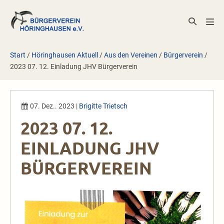
Zum
Inhalt
Suche-
Men
springen
Schalter
Scha
Start
/
Höringhausen Aktuell
/
Aus den Vereinen
/
Bürgerverein
/
2023 07. 12. Einladung JHV Bürgerverein
07. Dez.. 2023
|
Brigitte Trietsch
2023 07. 12.
EINLADUNG JHV
BÜRGERVEREIN