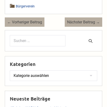
Bürgerverein
Beitragsnavigation
← Vorheriger Beitrag
Nächster Beitrag →
Suchen
nach:
Kategorien
Kategorien
Neueste Beiträge