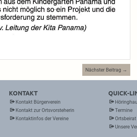
Nächster Beitrag →
KONTAKT
QUICK-LI
Kontakt Bürgerverein
Höringhau
Kontakt zur Ortsvorsteherin
Termine
Kontaktinfos der Vereine
Ortsbeirat
Unsere Ve