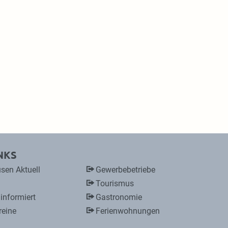
NKS
sen Aktuell
Gewerbebetriebe
Tourismus
 informiert
Gastronomie
reine
Ferienwohnungen