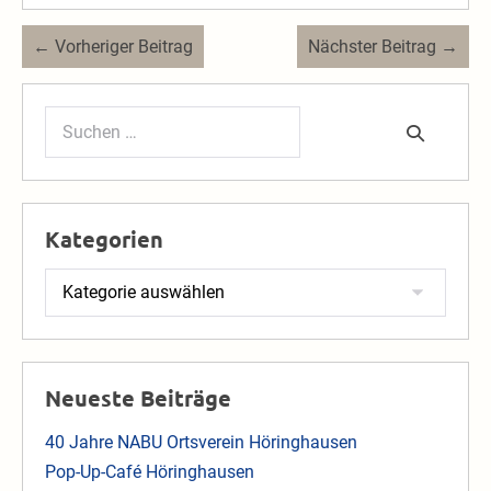
Beitragsnavigation
← Vorheriger Beitrag
Nächster Beitrag →
Suchen
nach:
Kategorien
Kategorien
Neueste Beiträge
40 Jahre NABU Ortsverein Höringhausen
Pop-Up-Café Höringhausen