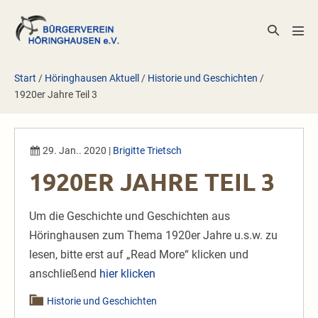
Zum
Inhalt
Suche-
Men
springen
Schalter
Scha
Start
/
Höringhausen Aktuell
/
Historie und Geschichten
/
1920er Jahre Teil 3
29. Jan.. 2020
|
Brigitte Trietsch
1920ER JAHRE TEIL 3
Um die Geschichte und Geschichten aus
Höringhausen zum Thema 1920er Jahre u.s.w. zu
lesen, bitte erst auf „Read More“ klicken und
anschließend
hier klicken
Historie und Geschichten