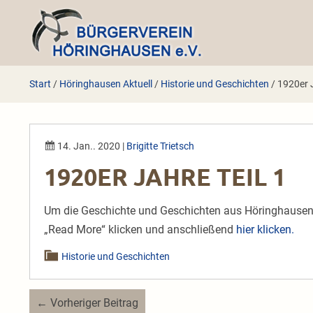
Zum
Inhalt
springen
Start
/
Höringhausen Aktuell
/
Historie und Geschichten
/
1920er J
14. Jan.. 2020
|
Brigitte Trietsch
1920ER JAHRE TEIL 1
Um die Geschichte und Geschichten aus Höringhausen z
„Read More“ klicken und anschließend
hier klicken.
Historie und Geschichten
Beitragsnavigation
← Vorheriger Beitrag