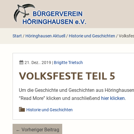
Zum
Inhalt
springen
Start
/
Höringhausen Aktuell
/
Historie und Geschichten
/
Volksfes
21. Dez.. 2019
|
Brigitte Trietsch
VOLKSFESTE TEIL 5
Um die Geschichte und Geschichten aus Höringhausen z
“Read More” klicken und anschließend
hier klicken
.
Historie und Geschichten
Beitragsnavigation
← Vorheriger Beitrag