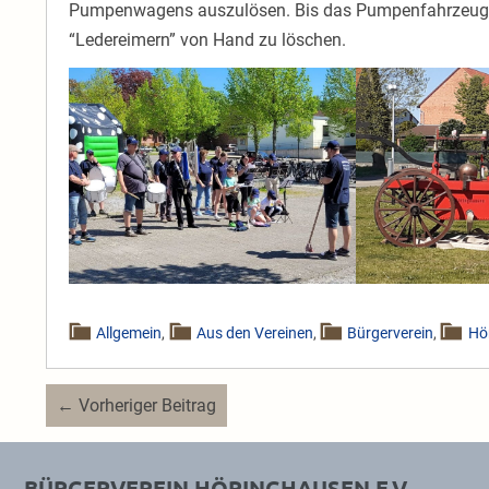
Pumpenwagens auszulösen. Bis das Pumpenfahrzeug da
“Ledereimern” von Hand zu löschen.
Allgemein
,
Aus den Vereinen
,
Bürgerverein
,
Hö
Beitragsnavigation
← Vorheriger Beitrag
BÜRGERVEREIN HÖRINGHAUSEN E.V.